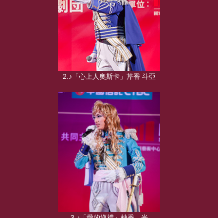
2.♪「心上人奧斯卡」芹香 斗亞
3.♪「愛的巡禮」柚香 光