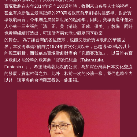
寶塚歌劇在去年2014年迎向100週年時，收到來自各界人士的祝福，
甚至有刷新過去最高記錄的270萬名觀眾前來劇場共襄盛舉。對於寶
塚歌劇而言，今年則是展開新世紀的起始年，因此，寶塚將遵守創始
人小林一三主張的「清、正、美（清純、正確、優美）」教誨，同時
也希望繼續打造出，可讓所有男女老少觀眾同享歡樂
的舞台。 為了讓台灣的各位觀眾，也能沈浸於寶塚歌劇的華麗世
界，本次將準備2齣自從1974年首次公演以來，已超過500萬名以上
的觀眾觀賞，而號稱為寶塚歌劇財產的『凡爾賽玫瑰』、以及唯有寶
塚歌劇才能詮釋的歌舞劇『寶塚幻想曲（Takarazuka
Fantasia）』。希望能藉著此次的公演，為加深台灣與日本文化交流
的發展，貢獻棉薄之力。此外，和前一次的公演一樣，我們也將全力
以赴，讓更多的台灣觀眾得以一飽眼福。」