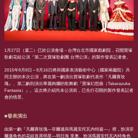
1月27日（週二）已於公演會場－台灣台北市國家戲劇院，召開寶塚
歌劇花組公演『第二次寶塚歌劇團 台灣公演』的製作發表記者會。
2015年8月8日～8月16日將與國家表演藝術中心（國家兩廳院）共
同主辦的本次公演，將在第一齣演出寶塚歌劇代表作『凡爾賽玫
瑰』、第二齣則演出華麗絢爛的歌舞劇『寶塚幻想曲（Takarazuka
Fantasia）』。這次將介紹尚未公演前，已先行召開的製作發表記者
會的情景。
■發表演出
由第一齣『凡爾賽玫瑰—菲爾遜與瑪麗安托瓦內特篇—』裡，扮演菲
爾遜角色的花組首席明星—明日海 里奧、扮演瑪麗安托瓦內特角色