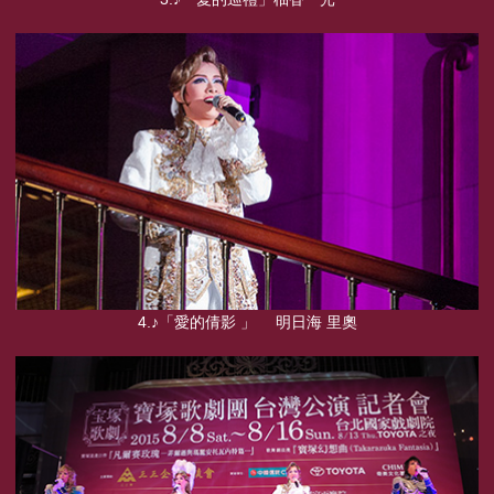
4.♪「愛的倩影 」 明日海 里奧