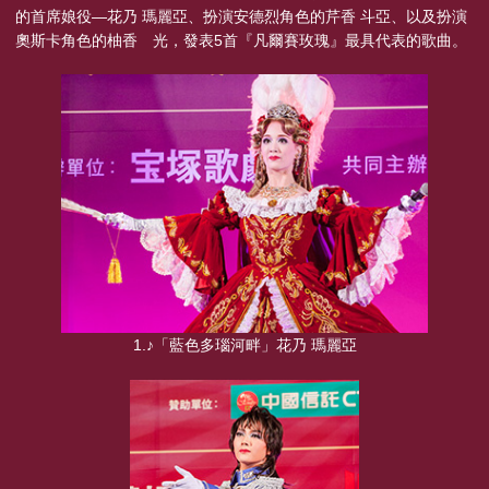
的首席娘役—花乃 瑪麗亞、扮演安德烈角色的芹香 斗亞、以及扮演
奧斯卡角色的柚香 光，發表5首『凡爾賽玫瑰』最具代表的歌曲。
1.♪「藍色多瑙河畔」花乃 瑪麗亞