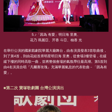
5.♪「因為 有愛」明日海 里奧、
花乃 瑪麗亞、芹香 斗亞、柚香 光
在舉行公演的國家戲劇院華麗大廳舞台，由各演員發表3首歌曲後，
到了第4首，則由花組首席明星明日海 里奧，從會場2樓登場，在緩
緩下樓的同時高歌一曲，並將整個會場的氣氛帶往最高潮。第5首則
由4名演員合唱『凡爾賽玫瑰』充滿華麗氣息的代表歌曲－「因為有
愛」。
■第二次 寶塚歌劇團 台灣公演演出